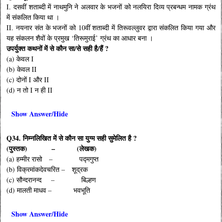
I. दसवीं शताब्दी में नाथमुनि ने अलवार के भजनों को नलयिरा दिव्य प्रबन्धम नामक ग्रंथ
में संकलित किया था ।
II. नयनार संत के भजनों को 10वीं शताब्दी में तिरूवल्लुवर द्वारा संकलित किया गया और
यह संकलन शैवों के प्रमुख ‘तिरूमुराई’ ग्रंथ का आधार बना ।
उपर्युक्त कथनों में से कौन सा/से सही है/हैं ?
(a) केवल I
(b) केवल II
(c) दोनों I और II
(d) न तो I न ही II
Show Answer/Hide
Q34. निम्नलिखित में से कौन सा युग्म सही सुमेलित है ?
(पुस्तक) – (लेखक)
(a) हम्मीर रासो – पद्मगुप्त
(b) विक्रमांकदेवचरित – शूद्रक
(c) सौन्दरानन्द – बिल्हण
(d) मालती माधव – भवभूति
Show Answer/Hide