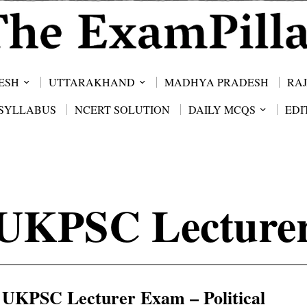
ESH
UTTARAKHAND
MADHYA PRADESH
RA
SYLLABUS
NCERT SOLUTION
DAILY MCQS
EDI
UKPSC Lecture
UKPSC Lecturer Exam – Political