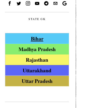
STATE GK
Bihar
Madhya Pradesh
Rajasthan
Uttarakhand
Uttar Pradesh