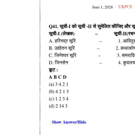
UKPCS
·
June 1, 2026
Q41. सूची-I को सूची -II से सुमेलित कीजिए और सूच
सूची-I (लेखक) – सूची-II(रचन
A. हरिभद्र सूरि – 1. आदिपुर
B. उद्योतन सूरि – 2. कथाकोष 
C. जिनेश्वर सूरि – 3. समरादित्
D. जिनसेन – 4. कुवलयम
कूट :
A B C D
(a) 3 4 2 1
(b) 4 2 1 3
(c) 1 2 3 4
(d) 2 14 3
Show Answer/Hide