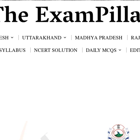
ESH
UTTARAKHAND
MADHYA PRADESH
RA
SYLLABUS
NCERT SOLUTION
DAILY MCQS
EDI