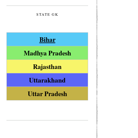
STATE GK
Bihar
Madhya Pradesh
Rajasthan
Uttarakhand
Uttar Pradesh