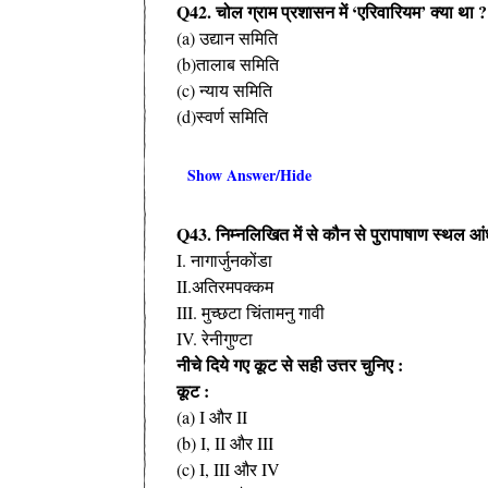
Q42. चोल ग्राम प्रशासन में ‘एरिवारियम’ क्या था ?
(a) उद्यान समिति
(b)तालाब समिति
(c) न्याय समिति
(d)स्वर्ण समिति
Show Answer/Hide
Q43. निम्नलिखित में से कौन से पुरापाषाण स्थल आंध्र
I. नागार्जुनकोंडा
II.अतिरमपक्कम
III. मुच्छटा चिंतामनु गावी
IV. रेनीगुण्टा
नीचे दिये गए कूट से सही उत्तर चुनिए :
कूट :
(a) I और II
(b) I, II और III
(c) I, III और IV