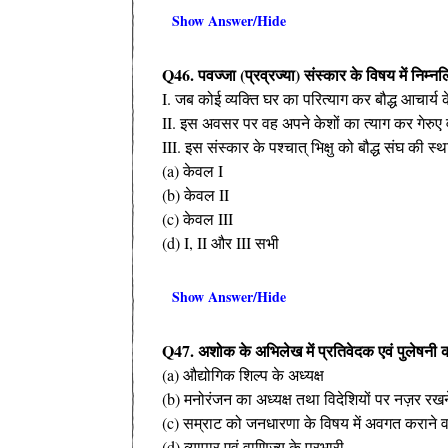
Show Answer/Hide
Q46. पवज्जा (प्रव्रज्या) संस्कार के विषय में निम्
I. जब कोई व्यक्ति घर का परित्याग कर बौद्ध आचार्
II. इस अवसर पर वह अपने केशों का त्याग कर गेरुए
III. इस संस्कार के पश्चात् भिक्षु को बौद्ध संघ की
(a) केवल I
(b) केवल II
(c) केवल III
(d) I, II और III सभी
Show Answer/Hide
Q47. अशोक के अभिलेख में प्रतिवेदक एवं पुलेषनी क
(a) औद्योगिक शिल्प के अध्यक्ष
(b) मनोरंजन का अध्यक्ष तथा विदेशियों पर नज़र रख
(c) सम्राट को जनधारणा के विषय में अवगत कराने वा
(d) व्यापार एवं वाणिज्य के प्रभारी