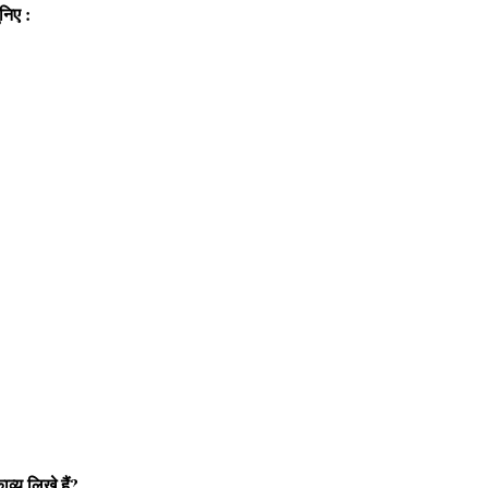
निए :
व्य लिखे हैं?