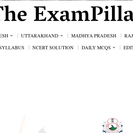
ESH
UTTARAKHAND
MADHYA PRADESH
RA
SYLLABUS
NCERT SOLUTION
DAILY MCQS
EDI