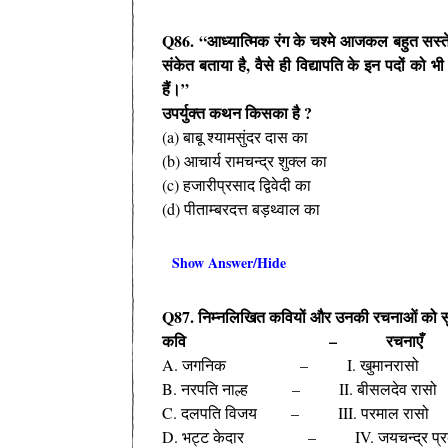
Q86. “आध्यात्मिक रंग के चश्मे आजकल बहुत सस्ते हो
संकेत बताया है, वैसे ही विद्यापति के इन पदों को भ
हैं।”
उपर्युक्त कथन किसका है ?
(a) बाबू श्यामसुंदर दास का
(b) आचार्य रामचन्द्र शुक्ल का
(c) हजारीप्रसाद द्विवेदी का
(d) पीताम्बरदत्त बड़थ्वाल का
Show Answer/Hide
Q87. निम्नलिखित कवियों और उनकी रचनाओं को स
कवि – रचनाएँ
A. जगनिक – I. खुमानरासो
B. नरपति नाल्ह – II. बीसलदेव रासो
C. दलपति विजय – III. परमाल रासो
D. भट्ट केदार – IV. जयचन्द्र प्र