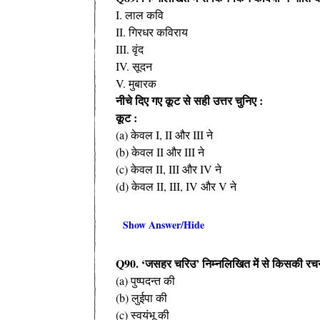
I. लाल कवि
II. गिरधर कविराय
III. वृंद
IV. सूदन
V. मुबारक
नीचे दिए गए कूट से सही उत्तर चुनिए :
कूट :
(a) केवल I, II और III ने
(b) केवल II और III ने
(c) केवल II, III और IV ने
(d) केवल II, III, IV और V ने
Show Answer/Hide
Q90. ‘जसहर चरिउ’ निम्नलिखित में से किसकी रचन
(a) पुष्पदन्त की
(b) लुईपा की
(c) स्वयंभू की