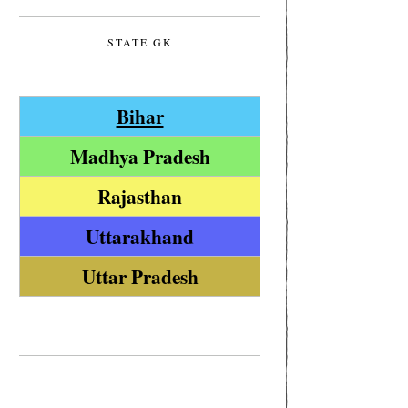
STATE GK
Bihar
Madhya Pradesh
Rajasthan
Uttarakhand
Uttar Pradesh