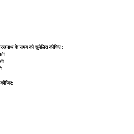
ए गोरखनाथ के समय को सुमेलित कीजिए :
शती
ती
ी
 कीजिए: