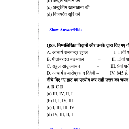
(b) अब्दुल रहमान की
(c) अब्दुर्रहीम खानखाना की
(d) विजयदेव सूरि की
Show Answer/Hide
Q83. निम्नलिखित विद्वानों और उनके द्वारा दिए ग
A. आचार्य रामचन्द्र शुक्ल – I. 11वीं 
B. पीतांबरदत्त बड़थ्वाल – II. 13वीं श
C. राहुल सांकृत्यायन – III. 9वीं शत
D. आचार्य हजारीप्रसाद द्विवेदी – IV. 845 ई.
नीचे दिए गए कूट का प्रयोग कर सही उत्तर का चयन
A B C D
(a) III, IV, II, I
(b) II, I, IV, III
(c) I, III, III, IV
(d) IV, III, II, I