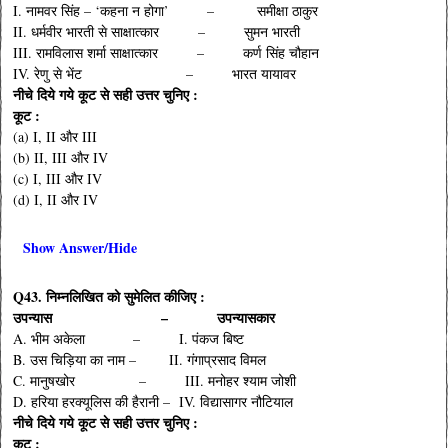
I. नामवर सिंह – ‘कहना न होगा’ – समीक्षा ठाकुर
II. धर्मवीर भारती से साक्षात्कार – सुमन भारती
III. रामविलास शर्मा साक्षात्कार – कर्ण सिंह चौहान
IV. रेणु से भेंट – भारत यायावर
नीचे दिये गये कूट से सही उत्तर चुनिए :
कूट :
(a) I, II और III
(b) II, III और IV
(c) I, III और IV
(d) I, II और IV
Show Answer/Hide
Q43. निम्नलिखित को सुमेलित कीजिए :
उपन्यास – उपन्यासकार
A. भीम अकेला – I. पंकज बिष्ट
B. उस चिड़िया का नाम – II. गंगाप्रसाद विमल
C. मानुषखोर – III. मनोहर श्याम जोशी
D. हरिया हरक्यूलिस की हैरानी – IV. विद्यासागर नौटियाल
नीचे दिये गये कूट से सही उत्तर चुनिए :
कूट :