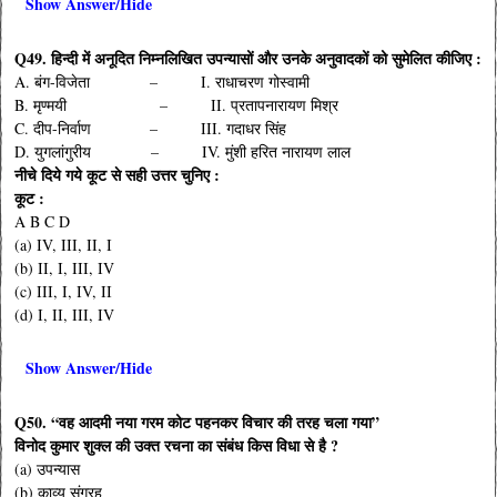
Show Answer/Hide
Q49. हिन्दी में अनूदित निम्नलिखित उपन्यासों और उनके अनुवादकों को सुमेलित कीजिए :
A. बंग-विजेता – I. राधाचरण गोस्वामी
B. मृण्मयी – II. प्रतापनारायण मिश्र
C. दीप-निर्वाण – III. गदाधर सिंह
D. युगलांगुरीय – IV. मुंशी हरित नारायण लाल
नीचे दिये गये कूट से सही उत्तर चुनिए :
कूट :
A B C D
(a) IV, III, II, I
(b) II, I, III, IV
(c) III, I, IV, II
(d) I, II, III, IV
Show Answer/Hide
Q50. “वह आदमी नया गरम कोट पहनकर विचार की तरह चला गया”
विनोद कुमार शुक्ल की उक्त रचना का संबंध किस विधा से है ?
(a) उपन्यास
(b) काव्य संग्रह