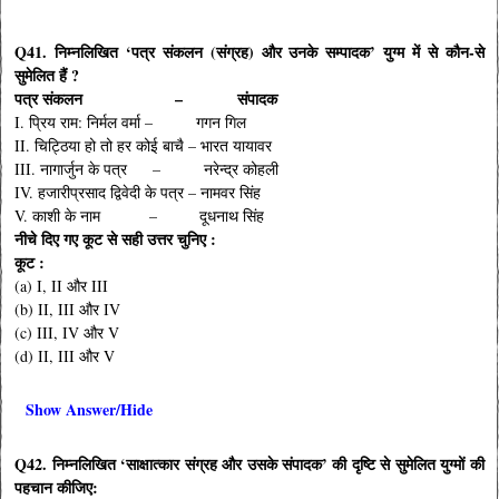
Q41. निम्नलिखित ‘पत्र संकलन (संग्रह) और उनके सम्पादक’ युग्म में से कौन-से
सुमेलित हैं ?
पत्र संकलन – संपादक
I. प्रिय राम: निर्मल वर्मा – गगन गिल
II. चिट्ठिया हो तो हर कोई बाचै – भारत यायावर
III. नागार्जुन के पत्र – नरेन्द्र कोहली
IV. हजारीप्रसाद द्विवेदी के पत्र – नामवर सिंह
V. काशी के नाम – दूधनाथ सिंह
नीचे दिए गए कूट से सही उत्तर चुनिए :
कूट :
(a) I, II और III
(b) II, III और IV
(c) III, IV और V
(d) II, III और V
Show Answer/Hide
Q42. निम्नलिखित ‘साक्षात्कार संग्रह और उसके संपादक’ की दृष्टि से सुमेलित युग्मों की
पहचान कीजिए: