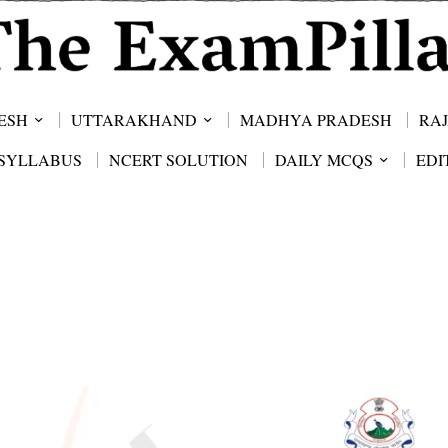
ESH
UTTARAKHAND
MADHYA PRADESH
RA
SYLLABUS
NCERT SOLUTION
DAILY MCQS
EDI