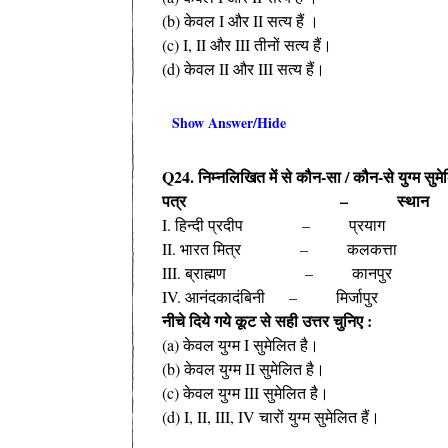
(b) केवल I और II सत्य हैं ।
(c) I, II और III तीनों सत्य हैं।
(d) केवल II और III सत्य हैं।
Show Answer/Hide
Q24. निम्नलिखित में से कौन-सा / कौन-से युग्म सुमेल
पत्र – स्थान
I. हिन्दी प्रदीप – प्रयाग
II. भारत मित्र – कलकत्ता
III. ब्राह्मण – कानपुर
IV. आनंदकादंबिनी – मिर्जापुर
नीचे दिये गये कूट से सही उत्तर चुनिए :
(a) केवल युग्म I सुमेलित है।
(b) केवल युग्म II सुमेलित है।
(c) केवल युग्म III सुमेलित है।
(d) I, II, III, IV चारों युग्म सुमेलित हैं।