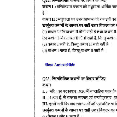
Q22. निम्नलिखित कथनों पर विचार कीजिए:
कथन I :
हरिवंशराय बच्चन की मधुशाला धार्मिक स
है ।
कथन II :
मधुशाला पर उमर खय्याम की रुबाइयों का 
उपर्युक्त कथनों के आधार पर सही उत्तर विकल्प क
(a) कथन I और कथन II दोनों सही हैं तथा कथन II 
(b) कथन I और कथन II दोनों सही हैं, किन्तु कथन 
(c) कथन I सही है, किन्तु कथन II सही नहीं है ।
(d) कथन I गलत है, किन्तु कथन II सही है ।
Show Answer/Hide
Q23. निम्नलिखित कथनों पर विचार कीजिए:
कथन
I. :
‘चाँद’ का प्रकाशन 1920 में साप्ताहिक पत्र के 
II
. : 1923 ई. से रामरख सहगल एवं चण्डीप्रसाद ‘हृद
III.
इसमें नारी विषयक समस्याओं को प्राथमिकता 
उपर्युक्त कथनों के आधार पर सही उत्तर विकल्प का
(a) केवल I और II सत्य हैं ।