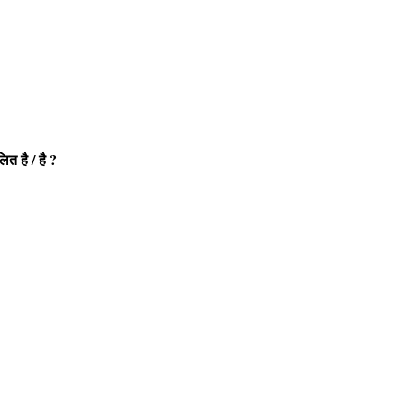
ित है / है ?