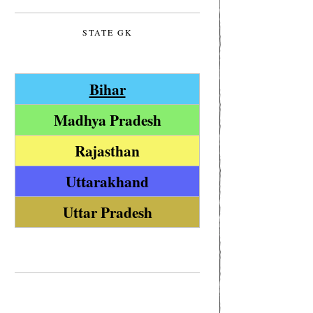
STATE GK
Bihar
Madhya Pradesh
Rajasthan
Uttarakhand
Uttar Pradesh