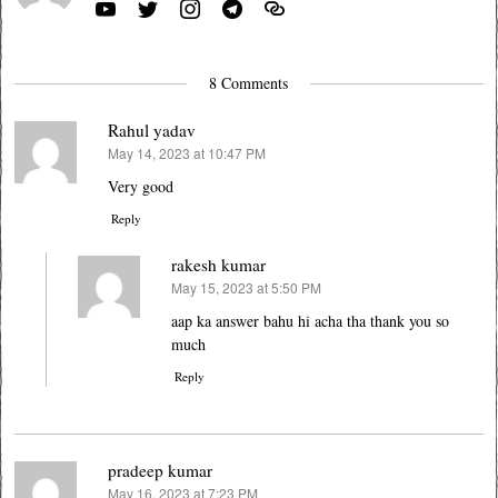
8 Comments
Rahul yadav
May 14, 2023 at 10:47 PM
says:
Very good
Reply
rakesh kumar
May 15, 2023 at 5:50 PM
says:
aap ka answer bahu hi acha tha thank you so
much
Reply
pradeep kumar
May 16, 2023 at 7:23 PM
says: