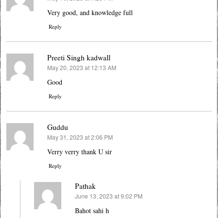
Very good, and knowledge full
Reply
Preeti Singh kadwall
May 20, 2023 at 12:13 AM
says:
Good
Reply
Guddu
May 31, 2023 at 2:06 PM
says:
Verry verry thank U sir
Reply
Pathak
June 13, 2023 at 9:02 PM
says:
Bahot sahi h