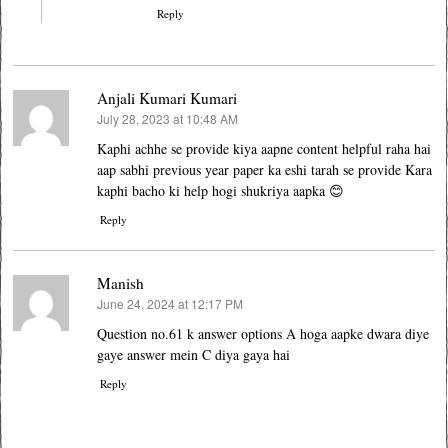
Reply
Anjali Kumari Kumari
July 28, 2023 at 10:48 AM
says:
Kaphi achhe se provide kiya aapne content helpful raha hai
aap sabhi previous year paper ka eshi tarah se provide Kara
kaphi bacho ki help hogi shukriya aapka 😊
Reply
Manish
June 24, 2024 at 12:17 PM
says:
Question no.61 k answer options A hoga aapke dwara diye
gaye answer mein C diya gaya hai
Reply