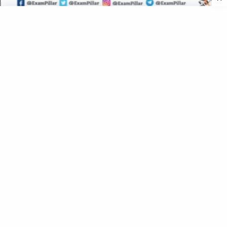
Haryana PCS Pre Exam 12 Sep 2021 General Studies Paper 1
(Official Answer Key)
HPSC HCS Prelims Exam Paper II (CSAT) 24 July 2022
(Official Answer Key)
©
2026
All rights reserved. Powered by
The ExamPillar
.