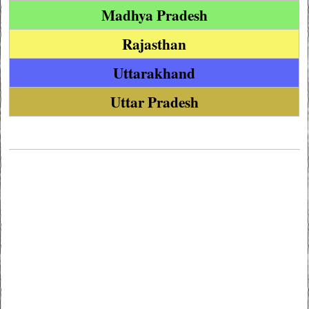
Madhya Pradesh
Rajasthan
Uttarakhand
Uttar Pradesh