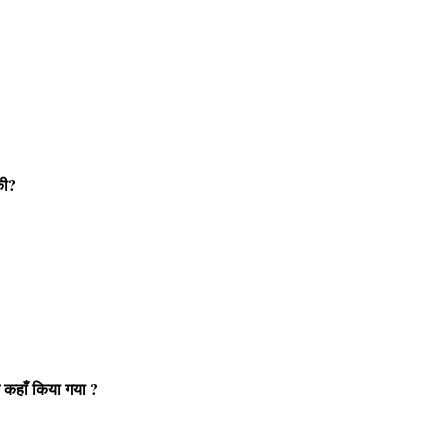
की?
्भ कहाँ किया गया ?