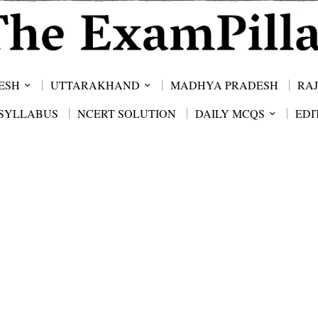
ESH
UTTARAKHAND
MADHYA PRADESH
RA
SYLLABUS
NCERT SOLUTION
DAILY MCQS
EDI