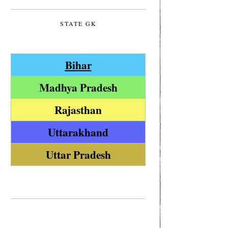
STATE GK
Bihar
Madhya Pradesh
Rajasthan
Uttarakhand
Uttar Pradesh