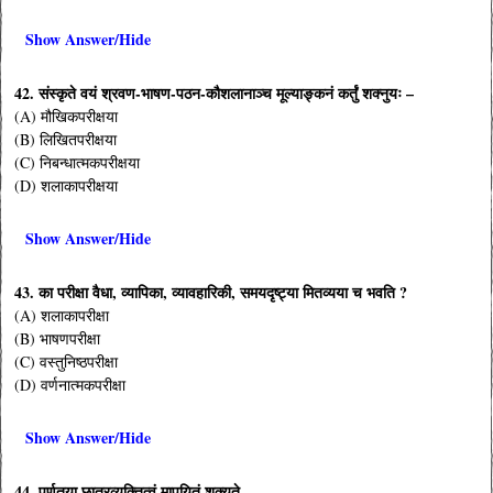
Show Answer/Hide
42. संस्कृते वयं श्रवण-भाषण-पठन-कौशलानाञ्च मूल्याङ्कनं कर्तुं शक्नुयः –
(A) मौखिकपरीक्षया
(B) लिखितपरीक्षया
(C) निबन्धात्मकपरीक्षया
(D) शलाकापरीक्षया
Show Answer/Hide
43. का परीक्षा वैधा, व्यापिका, व्यावहारिकी, समयदृष्ट्या मितव्यया च भवति ?
(A) शलाकापरीक्षा
(B) भाषणपरीक्षा
(C) वस्तुनिष्ठपरीक्षा
(D) वर्णनात्मकपरीक्षा
Show Answer/Hide
44. पूर्णतया छात्रव्यक्तित्वं मापयितुं शक्यते –