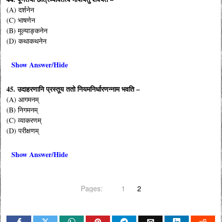
(A) दर्शनेन
(C) भाषणेन
(B) मूल्याङ्कनेन
(D) कथाकथनेन
Show Answer/Hide
45. उदाहरणानि प्रस्तूय ततो नियमनिर्धारणन्नाम भवति –
(A) आगमनम्
(B) निगमनम्
(C) व्याकरणम्
(D) परीक्षणम्
Show Answer/Hide
Pages:
1
2