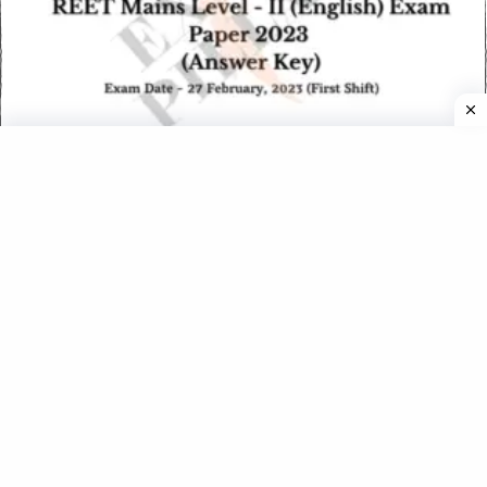
REET Mains Level 2 (English) Exam Paper 27 Feb 2023
(Answer Key)
REET Level 1 Exam Paper 23 July 2022 (Shift-I) (Section – I