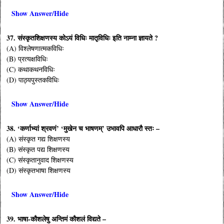
Show Answer/Hide
37. संस्कृतशिक्षणस्य कोऽयं विधिः मातृविधिः इति नाम्ना ज्ञायते ?
(A) विश्लेषणात्मकविधिः
(B) प्रत्यक्षविधिः
(C) कथाकथनविधिः
(D) पाठ्यपुस्तकविधिः
Show Answer/Hide
38. ‘कर्णाभ्यां श्रवणं’ ‘मुखेन च भाषणम्’ उभावपि आधारौ स्तः –
(A) संस्कृत गद्य शिक्षणस्य
(B) संस्कृत पद्य शिक्षणस्य
(C) संस्कृतानुवाद शिक्षणस्य
(D) संस्कृतभाषा शिक्षणस्य
Show Answer/Hide
39. भाषा-कौशलेषु अन्तिमं कौशलं विद्यते –