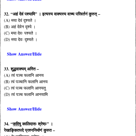
32. “अहं देवं पश्यामि” । इत्यस्य वाक्यस्य वाच्य परिवर्तनं कुरुत् –
(A) मया देवं दृश्यते ।
(B) अहं देवेन दृश्ये ।
(C) मया देवः पश्यते ।
(D) मया देवः दृश्यते ।
Show Answer/Hide
33. शुद्धवाक्यम् अस्ति –
(A) त्वं पञ्च फलानि आनय
(B) त्वं पञ्चानि फलानि आनय
(C) त्वं पञ्च फलानि आनयतु
(D) त्वं पञ्च फलानि आनयामि
Show Answer/Hide
34. “
कविषु
कालिदासः श्रेष्ठः” ।
रेखाङ्कितपदे प्रश्ननिर्माणं कुरुत –