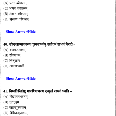
(A) पठन कौशलम्
(C) भाषण कौशलम्
(B) लेखन कौशलम्
(D) श्रवण कौशलम्
Show Answer/Hide
40. संस्कृताध्यापनस्य दृश्यसाधनेषु सर्वोत्तमं साधनं विद्यते –
(A) श्यामफलकम्
(B) संगणकम्
(C) चित्राणि
(D) आकाशवाणी
Show Answer/Hide
41. निम्नलिखितेषु भाषाशिक्षणस्य प्रमुखं साधनं भवति –
(A) विद्यालयभवनम्
(B) गुरुगृहम्
(C) पाठ्यपुस्तकम्
(D) शैक्षिकभ्रमणम्