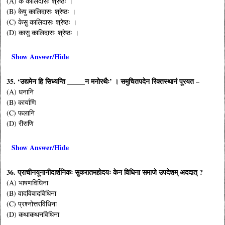
(A) के कालिदासः श्रेष्ठः ।
(B) केषु कालिदासः श्रेष्ठः ।
(C) केसु कालिदासः श्रेष्ठः ।
(D) कासु कालिदासः श्रेष्ठः ।
Show Answer/Hide
35. ‘उद्यमेन हि सिध्यन्ति _____न मनोरथैः’ । समुचितपदेन रिक्तस्थानं पूरयत –
(A) धनानि
(B) कार्याणि
(C) फलानि
(D) रीराणि
Show Answer/Hide
36. प्राचीनयूनानीदार्शनिकः सुकरातमहोदयः केन विधिना समाजे उपदेशम् अददात् ?
(A) भाषणविधिना
(B) वादविवादविधिना
(C) प्रश्नोत्तरविधिना
(D) कथाकथनविधिना