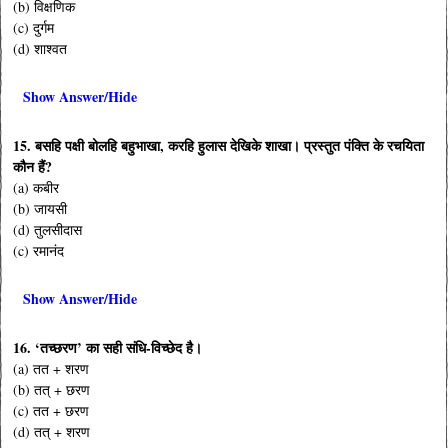
(b) विक्षणिक
(c) दुर्गम
(d) शाश्वत
Show Answer/Hide
15. बसहि पक्षी बोलहि बहुभाखा, करहि हुलास देखिके शाखा। प्रस्तुत पंक्ति के रचयिता
कौन हैं?
(a) कबीर
(b) जायसी
(d) तुलसीदास
(c) रमानंद
Show Answer/Hide
16. ‘तच्छरण’ का सही संधि-विच्छेद है।
(a) तत + शरण
(b) तत् + छरण
(c) तत + छरण
(d) तत् + शरण