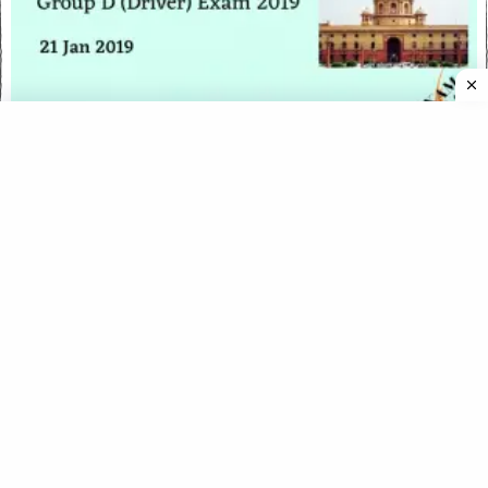
Allahabad High Court Group D (Driver) Exam 2019 (Answer
key)
Allahabad High Court Group C (Clerical) 2019 Answer key