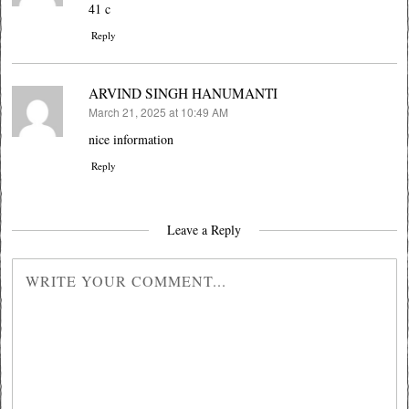
41 c
Reply
ARVIND SINGH HANUMANTI
March 21, 2025 at 10:49 AM
says:
nice information
Reply
Leave a Reply