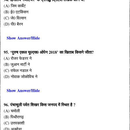
(A) जिम कार्बेट
(B) ई0 एटकिंसन
(C) जे0 विल्सन
(D) पी0 बैरन
Show Answer/Hide
95. ‘पुरुष एकल यू0एस0 ओपेन 2018’ का खिताब किसने जीता?
(A) रोजर फेडरर ने
(B) जुआन मार्टी ने
(C) राफेल नडाल ने
(D) नोवाक जोकोविच ने
Show Answer/Hide
96. पंचाचूली पर्वत शिखर किस जनपद में स्थित है ?
(A) चमोली
(B) पिथौरागढ़
(C) उत्तरकाशी
(D) अल्मोड़ा