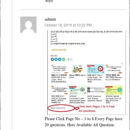
Reply
admin
October 18, 2019 at 10:22 PM
says:
Please Click Page No – 1 to 8 Every Page have
20 questions. Here Available All Question.