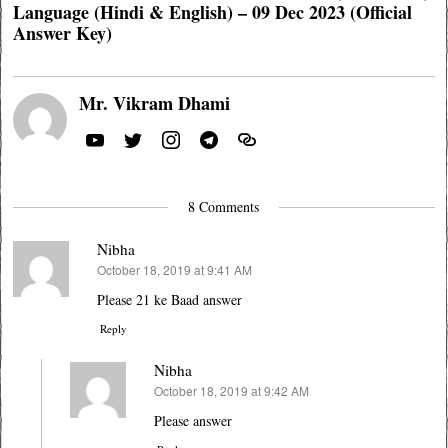
Language (Hindi & English) – 09 Dec 2023 (Official
Answer Key)
Mr. Vikram Dhami
8 Comments
Nibha
October 18, 2019 at 9:41 AM
says:
Please 21 ke Baad answer
Reply
Nibha
October 18, 2019 at 9:42 AM
says:
Please answer