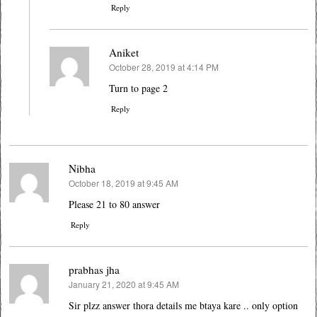
Reply
Aniket
October 28, 2019 at 4:14 PM
says:
Turn to page 2
Reply
Nibha
October 18, 2019 at 9:45 AM
says:
Please 21 to 80 answer
Reply
prabhas jha
January 21, 2020 at 9:45 AM
says:
Sir plzz answer thora details me btaya kare .. only option