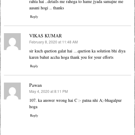
rahta hai ..details me rahega to hame jyada samajne me
aasani hogi .. thanks
Reply
VIKAS KUMAR
February 8, 2020 at 11:48 AM
says:
sir kuch quetion galat hai …quetion ka solution bhi diya
karen bahut accha hoga thank you for your efforts
Reply
Pawan
May 4, 2020 at 8:11 PM
says:
107. ka answer wrong hai C :- patna nhi A;-bhagalpur
hoga
Reply