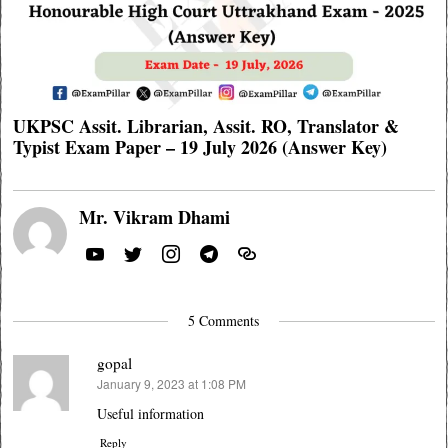
UKPSC Assit. Librarian, Assit. RO, Translator &
Typist Exam Paper – 19 July 2026 (Answer Key)
Mr. Vikram Dhami
5 Comments
gopal
January 9, 2023 at 1:08 PM
says:
Useful information
Reply