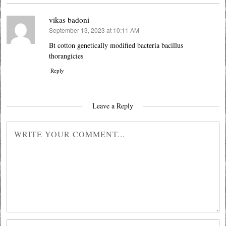
vikas badoni
September 13, 2023 at 10:11 AM
says:
Bt cotton genetically modified bacteria bacillus
thorangicies
Reply
Leave a Reply