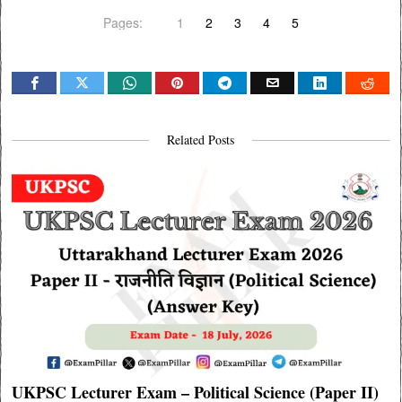
Pages:
1
2
3
4
5
Related Posts
UKPSC Lecturer Exam – Political Science (Paper II)