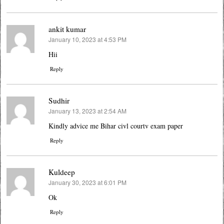
ankit kumar
January 10, 2023 at 4:53 PM
says:
Hii
Reply
Sudhir
January 13, 2023 at 2:54 AM
says:
Kindly advice me Bihar civl courtv exam paper
Reply
Kuldeep
January 30, 2023 at 6:01 PM
says:
Ok
Reply