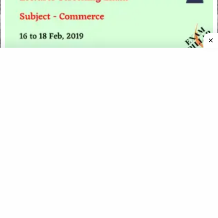
UKPSC Govt Inter College Lecturer Screening Exam (Second
Phase) Paper – 2018 (Commerce)
UKPSC APO (Assistant Prosecution Officer) Exam Paper 21
Nov 2021 (Official Answer Key)