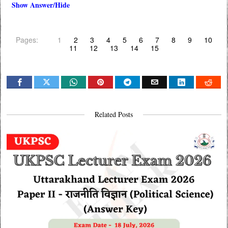
Show Answer/Hide
Pages:
1
2
3
4
5
6
7
8
9
10
11
12
13
14
15
Related Posts