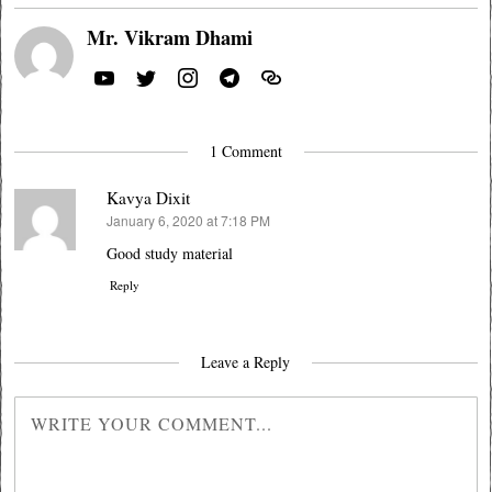
Mr. Vikram Dhami
1 Comment
Kavya Dixit
January 6, 2020 at 7:18 PM
says:
Good study material
Reply
Leave a Reply