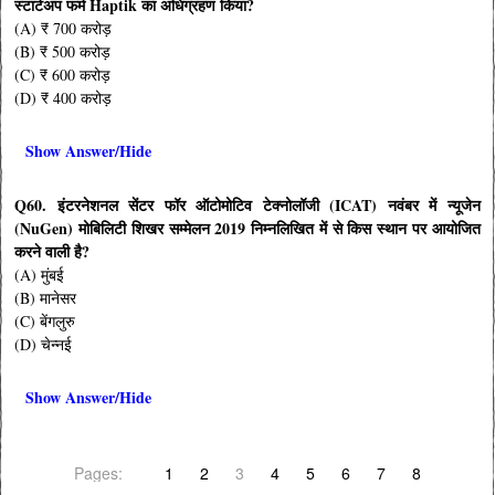
स्टार्टअप फर्म Haptik का अधिग्रहण किया?
(A) ₹ 700 करोड़
(B) ₹ 500 करोड़
(C) ₹ 600 करोड़
(D) ₹ 400 करोड़
Show Answer/Hide
Q60. इंटरनेशनल सेंटर फॉर ऑटोमोटिव टेक्नोलॉजी (ICAT) नवंबर में न्यूजेन
(NuGen) मोबिलिटी शिखर सम्मेलन 2019 निम्नलिखित में से किस स्थान पर आयोजित
करने वाली है?
(A) मुंबई
(B) मानेसर
(C) बेंगलुरु
(D) चेन्नई
Show Answer/Hide
Pages:
1
2
3
4
5
6
7
8