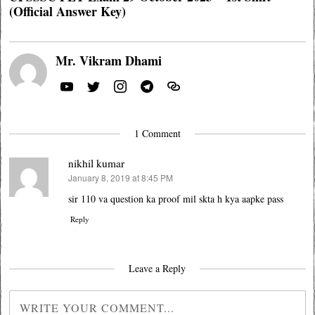
(Official Answer Key)
Mr. Vikram Dhami
1 Comment
nikhil kumar
January 8, 2019 at 8:45 PM
says:
sir 110 va question ka proof mil skta h kya aapke pass
Reply
Leave a Reply