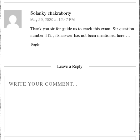
Solanky chakraborty
May 29, 2020 at 12:47 PM
says:
Thank you sir for guide us to crack this exam. Sir question
number 112 , its answer has not been mentioned here….
Reply
Leave a Reply