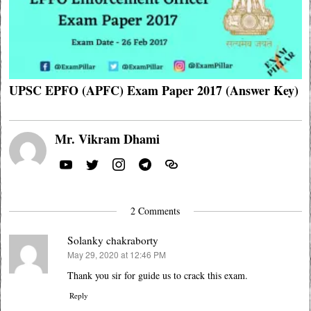
UPSC EPFO (APFC) Exam Paper 2017 (Answer Key)
Mr. Vikram Dhami
2 Comments
Solanky chakraborty
May 29, 2020 at 12:46 PM
says:
Thank you sir for guide us to crack this exam.
Reply