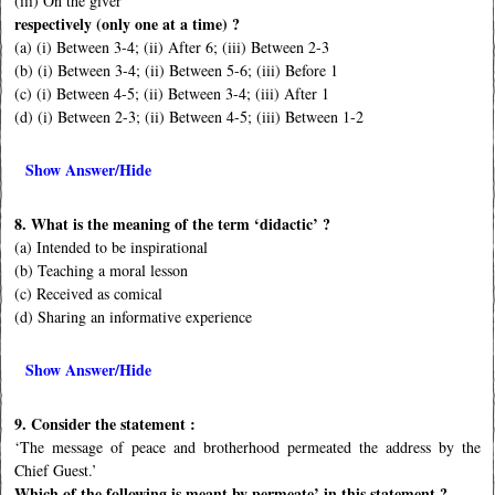
(iii) On the giver
respectively (only one at a time) ?
(a) (i) Between 3-4; (ii) After 6; (iii) Between 2-3
(b) (i) Between 3-4; (ii) Between 5-6; (iii) Before 1
(c) (i) Between 4-5; (ii) Between 3-4; (iii) After 1
(d) (i) Between 2-3; (ii) Between 4-5; (iii) Between 1-2
Show Answer/Hide
8. What is the meaning of the term ‘didactic’ ?
(a) Intended to be inspirational
(b) Teaching a moral lesson
(c) Received as comical
(d) Sharing an informative experience
Show Answer/Hide
9. Consider the statement :
‘The message of peace and brotherhood permeated the address by the
Chief Guest.’
Which of the following is meant by permeate’ in this statement ?