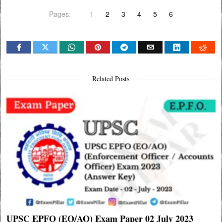
Pages:
1
2
3
4
5
6
Related Posts
UPSC EPFO (EO/AO) Exam Paper 02 July 2023