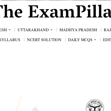
ESH
UTTARAKHAND
MADHYA PRADESH
RA
SYLLABUS
NCERT SOLUTION
DAILY MCQS
EDI