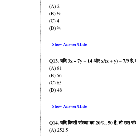
(A) 2
(B) ½
(C) 4
(D) ¾
Show Answer/Hide
Q13.
यदि
3x – 7y = 14
और
x/(x + y) = 7/9
है
,
(A) 81
(B) 56
(C) 65
(D) 48
Show Answer/Hide
Q14.
यदि किसी संख्या का
20%, 50
है
,
तो उस सं
(A) 252.5