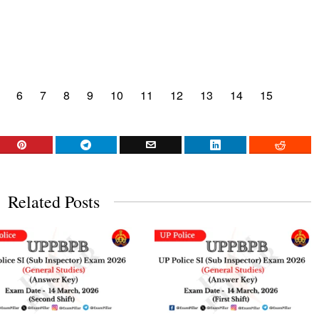
6
7
8
9
10
11
12
13
14
15
Related Posts