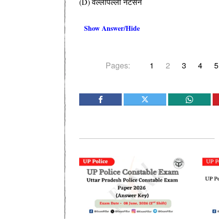
(D) वेल्लापल्ली नटेसन
Show Answer/Hide
Pages:
1
2
3
4
5