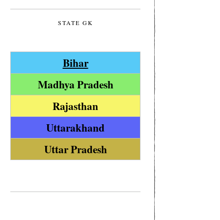
STATE GK
Bihar
Madhya Pradesh
Rajasthan
Uttarakhand
Uttar Pradesh