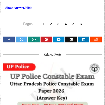
Show Answer/Hide
Pages:
1
2
3
4
5
6
Related Posts