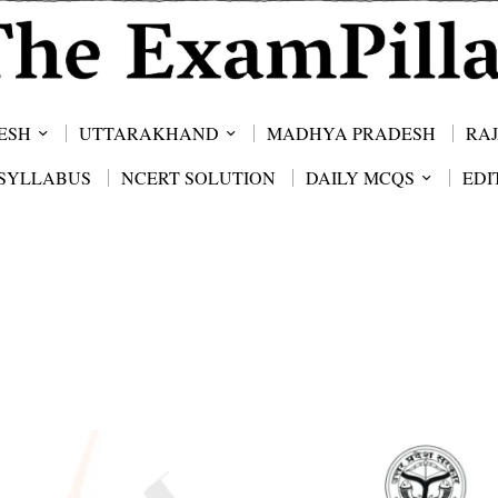
ESH
UTTARAKHAND
MADHYA PRADESH
RA
SYLLABUS
NCERT SOLUTION
DAILY MCQS
EDI