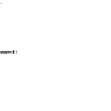
_
ा उदाहरण है
?