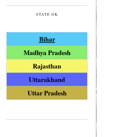
STATE GK
Bihar
Madhya Pradesh
Rajasthan
Uttarakhand
Uttar Pradesh