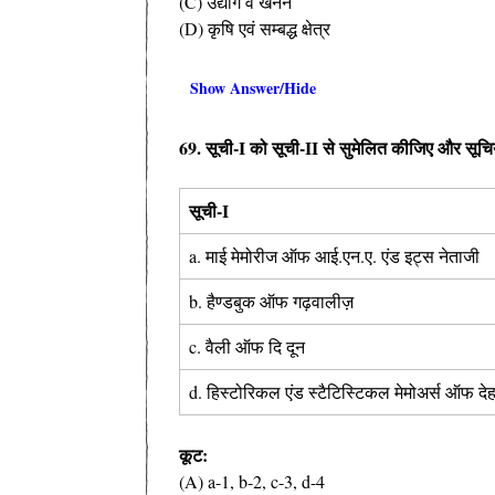
(C) उद्योग व खनन
(D) कृषि एवं सम्बद्ध क्षेत्र
Show Answer/Hide
69. सूची-I को सूची-II से सुमेलित कीजिए और सूचियो
सूची-I
a. माई मेमोरीज ऑफ आई.एन.ए. एंड इट्स नेताजी
b. हैण्डबुक ऑफ गढ़वालीज़
c. वैली ऑफ दि दून
d. हिस्टोरिकल एंड स्टैटिस्टिकल मेमोअर्स ऑफ दे
कूट:
(A) a-1, b-2, c-3, d-4