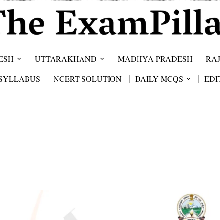
ESH
UTTARAKHAND
MADHYA PRADESH
RA
SYLLABUS
NCERT SOLUTION
DAILY MCQS
EDI