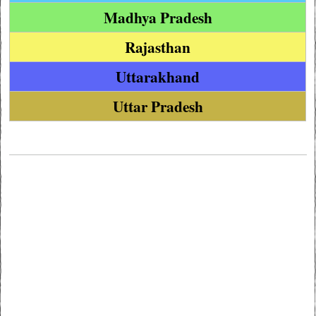
Madhya Pradesh
Rajasthan
Uttarakhand
Uttar Pradesh