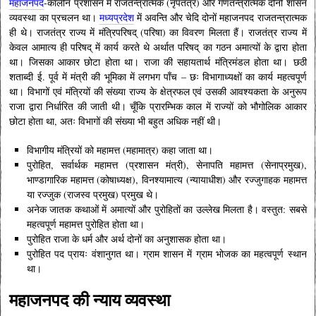
महाजनपद
-कालीन प्रशासन में राजतन्त्रात्मक (नृपतंत्र) और गणतन्त्रात्मक दोनों शासन
व्यवस्था का प्रचलन था।
मध्यप्रदेश
में अवन्ति और चेदि दोनों महाजनपद राजतन्त्रात्मक
ही थे। राजतंत्र राज्य में मंत्रिपरिषद् (परिषा) का विवरण मिलता हैं। राजतंत्र राज्य में
केवल आमात्य ही परिषद् में कार्य करते थे अर्थात परिषद् का गठन अमात्यों के द्वारा होता
था। जिसका आकार छोटा होता था।
राजा की सहायतार्थ मंत्रिमंडल होता था।
छठी
शताब्दी ई. पूर्व में मंत्री की भूमिका में लगभग पाँच – छः विभागाध्यक्षों का कार्य महत्वपूर्ण
था। विभागों एवं मंत्रियों की संख्या राज्य के क्षेत्रफल एवं उसकी आवश्यकता के अनुरूप
राजा द्वारा निर्धारित की जाती थी। चूँकि प्रारम्भिक काल में राज्यों को भौगोलिक आकार
छोटा होता था, अतः विभागों की संख्या भी बहुत अधिक नहीं थी।
विभागीय मंत्रियों को महामत्त (महामात्र) कहा जाता था।
पुरोहित, सर्वार्थक महामत्त (प्रशासन मंत्री), सेनापति महामत्त (सेनाप्रमुख),
भाण्डागारिक महामत्त (कोषाध्यक्ष), विनश्यामात्य (न्यायाधीश) और रज्जुगाहक महामत्त
या रज्जुक (राजस्व प्रमुख) प्रमुख थे।
अनेक जातक कथाओं में अमात्यों और पुरोहितों का उल्लेख मिलता है। वस्तुत: सबसे
महत्वपूर्ण महामत्त पुरोहित होता था।
पुरोहित राजा के धर्म और अर्थ दोनों का अनुशासक होता था।
पुरोहित पद प्रायः वंशानुगत था। ग्राम शासन में ग्राम भोजक का महत्वपूर्ण स्थान
था।
महाजनपद की न्याय व्यवस्था