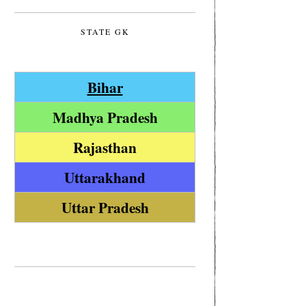
STATE GK
Bihar
Madhya Pradesh
Rajasthan
Uttarakhand
Uttar Pradesh