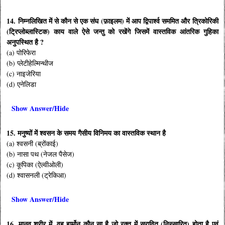
14. निम्नलिखित में से कौन से एक संघ (फ़ाइलम) में आप द्विपार्श्व सममित और त्रिकोरिकी
(ट्रिप्लोब्लास्टिक) काय वाले ऐसे जन्तु को रखेंगे जिसमें वास्तविक आंतरिक गुहिका
अनुपस्थित है ?
(a) पोरिफेरा
(b) प्लेटीहेल्मिन्थीज
(c) नाइजेरिया
(d) एनेलिडा
Show Answer/Hide
15. मनुष्यों में श्वसन के समय गैसीय विनिमय का वास्तविक स्थान है
(a) श्वसनी (ब्रोंकाई)
(b) नासा पथ (नेजल पैसेज)
(c) कूपिका (ऐल्वीओली)
(d) श्वासनली (ट्रेकिआ)
Show Answer/Hide
16. मानव शरीर में, वह हार्मोन कौन सा है जो रक्त में स्रावित (निस्सारित) होता है एवं