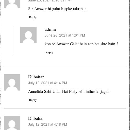
says:
Sir Answer hi galat h apke takriban
Reply
admin
June 26, 2021 at 1:01 PM
says:
kon se Answer Galat hain aap bta skte hain ?
Reply
Dilbahar
July 12, 2021 at 4:14 PM
says:
Annelida Sahi Uttar Hai Platyhelminthes ki jagah
Reply
Dilbahar
July 12, 2021 at 4:18 PM
says: