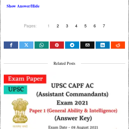
Show Answer/Hide
Pages:
1
2
3
4
5
6
7
Related Posts