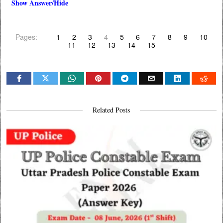
Show Answer/Hide
Pages:
1
2
3
4
5
6
7
8
9
10
11
12
13
14
15
Related Posts