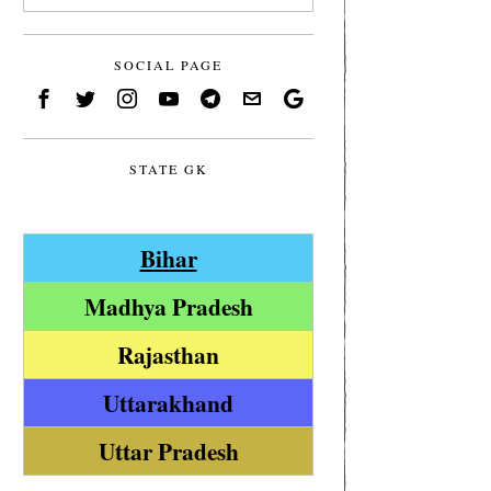
SOCIAL PAGE
STATE GK
Bihar
Madhya Pradesh
Rajasthan
Uttarakhand
Uttar Pradesh