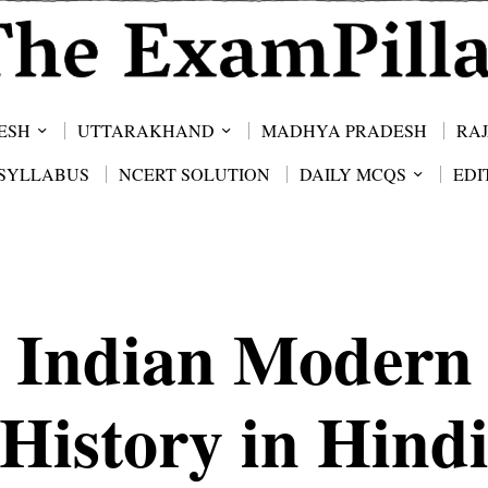
ESH
UTTARAKHAND
MADHYA PRADESH
RA
SYLLABUS
NCERT SOLUTION
DAILY MCQS
EDI
Indian Modern
History in Hind