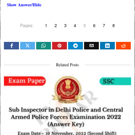
Show Answer/Hide
Pages:
1
2
3
4
5
6
7
8
Related Posts