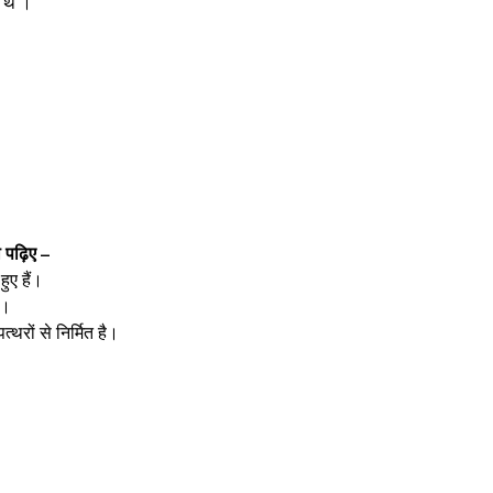
 थे ।
 पढ़िए –
हुए हैं।
ं।
्थरों से निर्मित है।