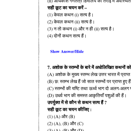
(ii) अधिकांश गणतंत्र हिमालय की तराई में अवस्थित
सही कूट का चयन करें –
(1) केवल कथन (i) सत्य है।
(2) केवल कथन (ii) सत्य है।
(3) न तो कथन (i) और न ही (ii) सत्य है।
(4) दोनों कथन सत्य हैं।
Show Answer/Hide
7. अशोक के स्तम्भों के बारे में अधोलिखित कथनों को
(A) अशोक के मुख्य स्तम्भ लेख उत्तर भारत में प्राप्त 
(B) छ: स्तम्भ लेख हैं जो सात स्तम्भों पर प्राप्त हुए है
(C) स्तम्भों की यष्टि तथा ऊर्ध्व भाग दो अलग-अलग पत
(D) उधर्व भाग की समस्त आकृतियाँ पशुओं की हैं।
उपर्युक्त में से कौन से कथन सत्य हैं ?
सही कूट का चयन कीजिए :
(1) (A) और (B)
(2) (A), (B) और (C)
(3) (A), (B) और (D)