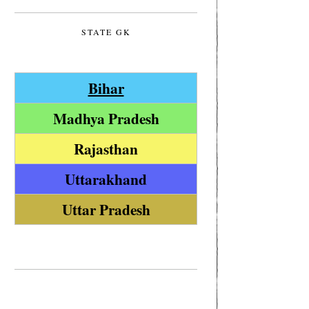
STATE GK
Bihar
Madhya Pradesh
Rajasthan
Uttarakhand
Uttar Pradesh