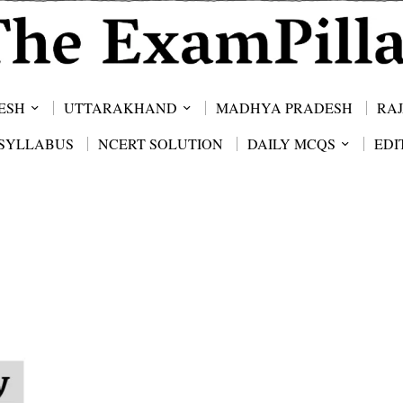
ESH
UTTARAKHAND
MADHYA PRADESH
RA
SYLLABUS
NCERT SOLUTION
DAILY MCQS
EDI