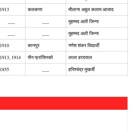
1913
कलकत्ता
मौलाना अबुल कलाम आजाद
___
___
मुहम्मद अली जिन्ना
___
___
मुहम्मद अली जिन्ना
1910
कानपुर
गणेश शंकर विद्यार्थी
1913, 1914
सैन फ्रांसिस्को
लाला हरदयाल
1855
___
हरिश्चंद्र मुखर्जी