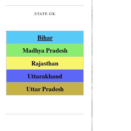
STATE GK
Bihar
Madhya Pradesh
Rajasthan
Uttarakhand
Uttar Pradesh