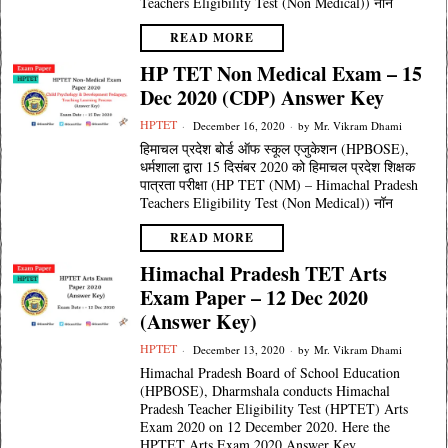
Teachers Eligibility Test (Non Medical)) नॉन
READ MORE
HP TET Non Medical Exam – 15
Dec 2020 (CDP) Answer Key
HPTET
December 16, 2020
by
Mr. Vikram Dhami
हिमाचल प्रदेश बोर्ड ऑफ स्कूल एजुकेशन (HPBOSE),
धर्मशाला द्वारा 15 दिसंबर 2020 को हिमाचल प्रदेश शिक्षक
पात्रता परीक्षा (HP TET (NM) – Himachal Pradesh
Teachers Eligibility Test (Non Medical)) नॉन
READ MORE
Himachal Pradesh TET Arts
Exam Paper – 12 Dec 2020
(Answer Key)
HPTET
December 13, 2020
by
Mr. Vikram Dhami
Himachal Pradesh Board of School Education
(HPBOSE), Dharmshala conducts Himachal
Pradesh Teacher Eligibility Test (HPTET) Arts
Exam 2020 on 12 December 2020. Here the
HPTET Arts Exam 2020 Answer Key.