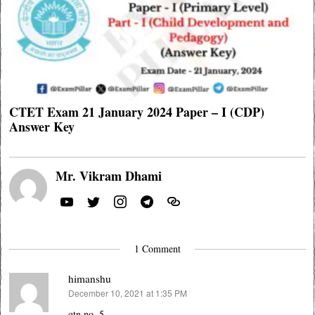
CTET Exam 21 January 2024 Paper – I (CDP)
Answer Key
Mr. Vikram Dhami
1 Comment
himanshu
December 10, 2021 at 1:35 PM
says:
qtn no. 5