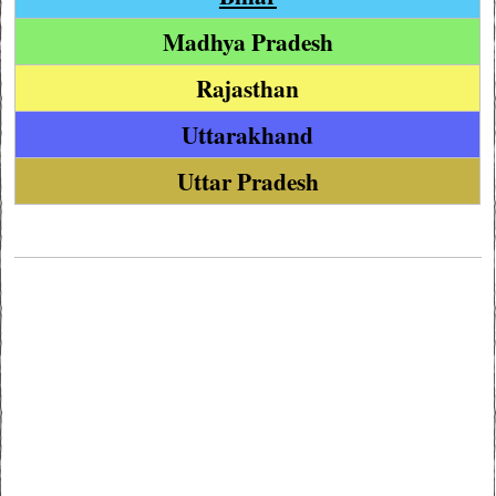
Madhya Pradesh
Rajasthan
Uttarakhand
Uttar Pradesh