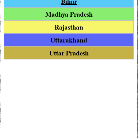
Bihar
Madhya Pradesh
Rajasthan
Uttarakhand
Uttar Pradesh