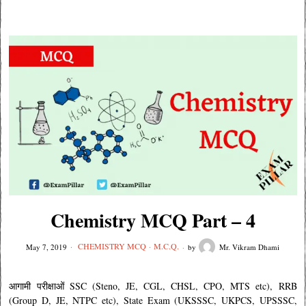
Chemistry MCQ Part – 4
CHEMISTRY MCQ
·
M.C.Q.
May 7, 2019
by
Mr. Vikram Dhami
आगामी परीक्षाओं SSC (Steno, JE, CGL, CHSL, CPO, MTS etc), RRB
(Group D, JE, NTPC etc), State Exam (UKSSSC, UKPCS, UPSSSC,