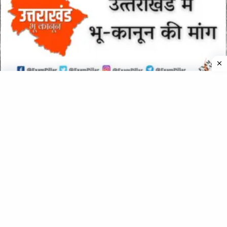
उत्‍तराखंड में भू-कानून की मांग (Demand for Land Law in
Uttarakhand)
ऊधम सिंह नगर (Udham Singh Nagar) जनपद का संक्षिप्त परिचय