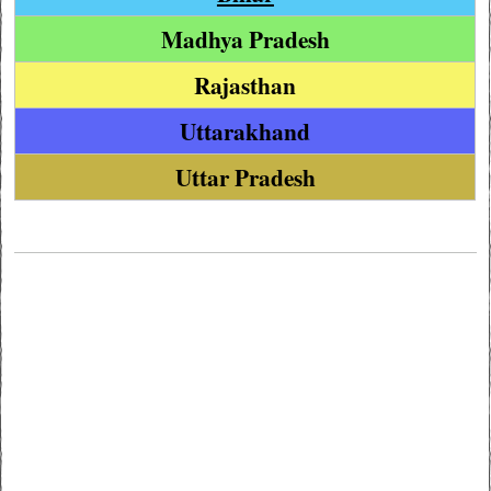
Madhya Pradesh
Rajasthan
Uttarakhand
Uttar Pradesh