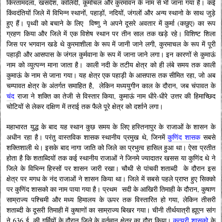
किरतामंदला, खसदेश, कालिंदी, कूर्माचल और कुरमावन के नाम से भी जाना गया है। कई
किंवदंतियों जिले में विभिन्न स्थानों, पहाड़ों, नदियों, जंगलों और अन्य स्थानो के साथ जुड़े
हुए हैं। पृथ्वी को बचाने के लिए विष्णु ने अपने दूसरे अवतार में कुर्मा (कछुए) का रूप
ग्रहण किया और जिले में एक विशेष स्थान पर तीन साल तक खड़े रहे। विशिष्ट शिला
जिस पर भगवान खडे थे कुरमाशीला के रूप में जानी जाने लगी, कुरमाचल के रूप में पूरी
पहाड़ी और आसपास के जंगल कुर्मवाना के रूप में जाना जाने लगा। इन कारणों से कुमाऊं
नाम को व्युत्पन्न माना जाता है। काली नदी के तटीय क्षेत्र को ही लंबे समय तक काली
कुमाऊं के नाम से जाना गया। यह क्षेत्र एक पहाड़ी के आसपास तक सीमित रहा, जो अब
चम्पावत क्षेत्र के अंतर्गत समाहित है, लेकिन मध्ययुगीन काल के दौरान, जब चंपावत के
चंद
राजा ने शक्ति का तेजी से विस्तार किया, कुमाऊं नाम धीरे-धीरे उत्तर की हिमाच्छिद
चोटियों से लेकर दक्षिण में तराई तक फैले पूरे क्षेत्र को दर्शाने लगा।
महाभारत युद्ध के बाद यह स्थान कुछ समय के लिए हस्तिनापुर के राजाओं के शासन के
अधीन रहा है। परंतु वास्तविक शासक स्थानीय प्रमुख थे, जिनमें
कुणिंद शासक
सबसे
शक्तिशाली थे। इसके बाद नागा जाति को जिले का प्रभुत्व हासिल हुआ था। ऐसा प्रतीत
होता है कि शताब्दियों तक कई स्थानीय राजाओं ने जिनमे ज्यादातर खसस या कुणिंद थे ने
जिले के विभिन्न हिस्सों पर शासन जारी रखा। चौथी से पांचवी शताब्दी के दौरान इस
क्षेत्र पर मगध के नंद राजाओं ने शासन किया था। जिले में सबसे पहले प्राप्त हुए सिक्को
पर कुणिंद शासको का नाम पाया गया है। प्रथम सदी के आखिरी तिमाही के दौरान, कुषाण
साम्राज्य पश्चिमी और मध्य हिमालय के ऊपर तक विस्तारित हो गया, लेकिन तीसरी
शताब्दी के दूसरी तिमाही में कुषाणों का साम्राज्य बिखर गया। चीनी तीर्थयात्री ह्यूएन सांग
ने 636 ई. की गर्मियों के दौरान जिले के वर्तमान क्षेत्र का दौरा किया।
कत्युरी शासको
के