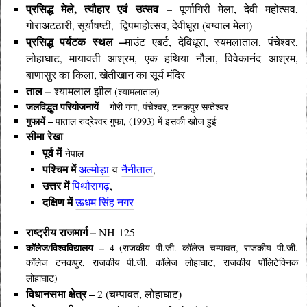
प्रसिद्ध मेले, त्यौहार एवं
उत्सव
– पूर्णागिरी मेला, देवी महोत्सव,
गोराअटठारी, सूर्याषष्टी, द्विपमाहोत्सव, देवीधूरा (बग्वाल मेला)
प्रसिद्ध पर्यटक स्थल –
माउंट एबर्ट, देविधूरा, स्यमलाताल, पंचेश्वर,
लोहाघाट, मायावती आश्रम, एक हथिया नौला, विवेकानंद आश्रम,
बाणासुर का किला, खेतीखान का सूर्य मंदिर
ताल –
श्यामलाल झील (
श्यामलाताल)
जलविद्धुत परियोजनायें
– गोरी गंगा, पंचेश्वर, टनकपुर सप्तेश्वर
गुफायें –
पाताल रुद्रेश्वर गुफा, (1993) में इसकी खोज हुई
सीमा रेखा
पूर्व में
नेपाल
पश्चिम में
अल्मोड़ा
व
नैनीताल
,
उत्तर में
पिथौरागढ़
,
दक्षिण में
ऊधम सिंह नगर
राष्ट्रीय राजमार्ग –
NH-125
कॉलेज/विश्वविद्यालय –
4 (राजकीय पी.जी. कॉलेज चम्पावत, राजकीय पी.जी.
कॉलेज टनकपुर, राजकीय पी.जी. कॉलेज लोहाघाट, राजकीय पॉलिटेक्निक
लोहाघाट)
विधानसभा क्षेत्र –
2 (चम्पावत, लोहाघाट)