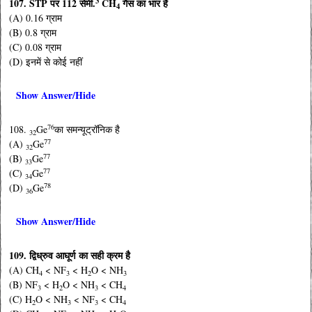
3
107. STP पर 112 सेमी.
CH
गैस का भार है
4
(A) 0.16 ग्राम
(B) 0.8 ग्राम
(C) 0.08 ग्राम
(D) इनमें से कोई नहीं
Show Answer/Hide
76
108.
Ge
का समन्यूट्रॉनिक है
32
77
(A)
Ge
32
77
(B)
Ge
33
77
(C)
Ge
34
78
(D)
Ge
36
Show Answer/Hide
109. द्विध्रुव आघूर्ण का सही क्रम है
(A) CH
< NF
< H
O < NH
4
3
2
3
(B) NF
< H
O < NH
< CH
3
2
3
4
(C) H
O < NH
< NF
< CH
2
3
3
4