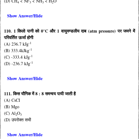
(D) CH
< NF
< NH
< H
O
4
3
3
2
Show Answer/Hide
110. 1 किलो पानी को 0°C और 1 वायुमण्डलीय दाब (atm pressure) पर जमने में
परिवर्तित ऊर्जा होगी
-1
(A) 236.7 kJg
-1
(B) 333.4kJkg
-1
(C) -333.4 kJg
-1
(D) -236.7 kJg
Show Answer/Hide
111. किस यौगिक में 8 : 8 समन्वय पायी जाती है
(A) CsCI
(B) Mgo
(C) Al
O
2
3
(D) उपरोक्त सभी
Show Answer/Hide