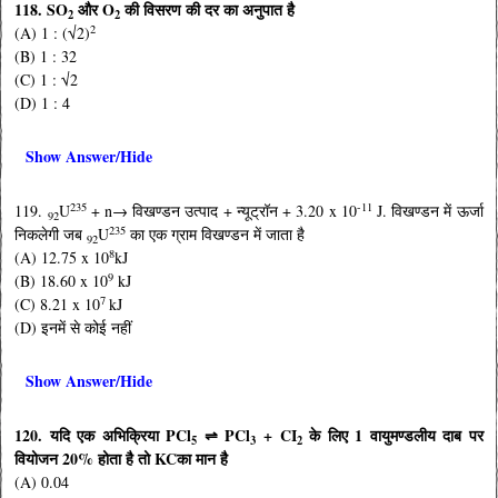
118. SO
और O
की विसरण की दर का अनुपात है
2
2
2
(A) 1 : (√2)
(B) 1 : 32
(C) 1 : √2
(D) 1 : 4
Show Answer/Hide
235
-11
119.
U
+ n→ विखण्डन उत्पाद + न्यूट्रॉन + 3.20 x 10
J. विखण्डन में ऊर्जा
92
235
निकलेगी जब
U
का एक ग्राम विखण्डन में जाता है
92
8
(A) 12.75 x 10
kJ
9
(B) 18.60 x 10
kJ
7
(C) 8.21 x 10
kJ
(D) इनमें से कोई नहीं
Show Answer/Hide
120. यदि एक अभिक्रिया PCl
⇌ PCl
+ CI
के लिए 1 वायुमण्डलीय दाब पर
5
3
2
वियोजन 20% होता है तो KCका मान है
(A) 0.04