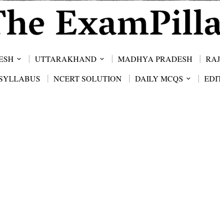
ESH
UTTARAKHAND
MADHYA PRADESH
RA
SYLLABUS
NCERT SOLUTION
DAILY MCQS
EDI