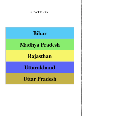
STATE GK
Bihar
Madhya Pradesh
Rajasthan
Uttarakhand
Uttar Pradesh