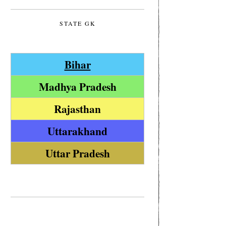
STATE GK
Bihar
Madhya Pradesh
Rajasthan
Uttarakhand
Uttar Pradesh