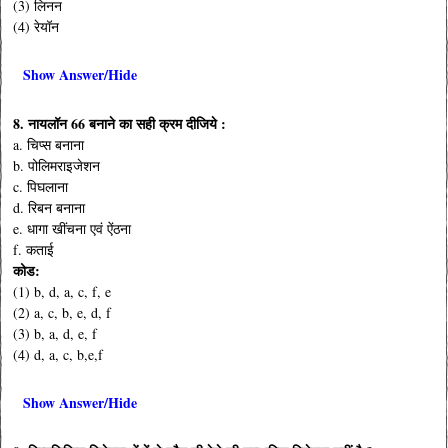
(3) लिनन
(4) रेयॉन
Show Answer/Hide
8. नायलॉन 66 बनाने का सही क्रम दीजिये :
a. चिप्स बनाना
b. पोलिमराइजेशन
c. पिघलाना
d. रिबन बनाना
e. धागा खींचना एवं ऐंठना
f. कताई
कोड:
(1) b, d, a, c, f, e
(2) a, c, b, e, d, f
(3) b, a, d, e, f
(4) d, a, c, b,e,f
Show Answer/Hide