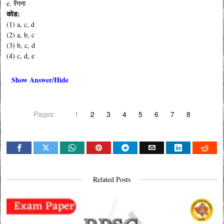
e. रेंगना
कोड:
(1) a, c, d
(2) a, b, c
(3) b, c, d
(4) c, d, e
Show Answer/Hide
Pages:
1
2
3
4
5
6
7
8
Related Posts