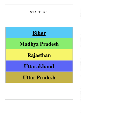
STATE GK
Bihar
Madhya Pradesh
Rajasthan
Uttarakhand
Uttar Pradesh