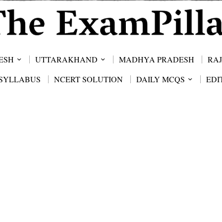
ESH
UTTARAKHAND
MADHYA PRADESH
RA
SYLLABUS
NCERT SOLUTION
DAILY MCQS
EDI