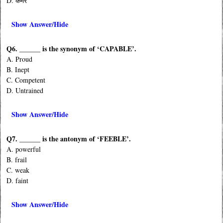
D. कमरे
Show Answer/Hide
Q6. ______ is the synonym of ‘CAPABLE’.
A. Proud
B. Inept
C. Competent
D. Untrained
Show Answer/Hide
Q7. ______ is the antonym of ‘FEEBLE’.
A. powerful
B. frail
C. weak
D. faint
Show Answer/Hide