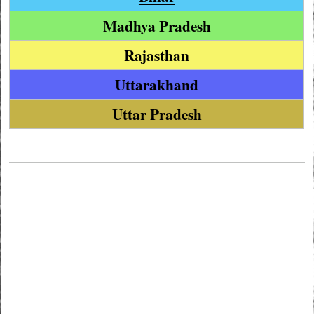
Madhya Pradesh
Rajasthan
Uttarakhand
Uttar Pradesh