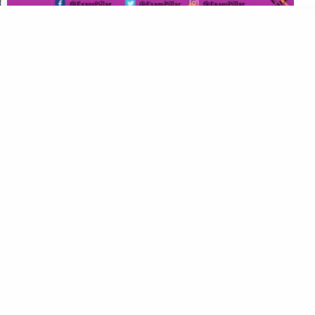
HSSC Lower Divisional Clerk Exam 25 Feb 2020 (Morning
Session) Answer Key
Haryana CRID Panchayat Local Operator (CPLO) Exam
Paper – 17 January 2024 (Official Answer Key)
©
2026
All rights reserved. Powered by
The ExamPillar
.