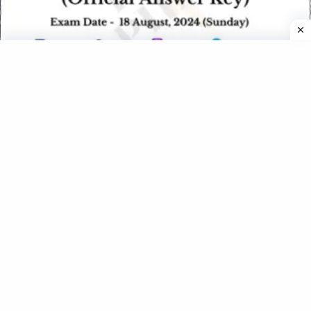
HSSC Group C 57 CET Exam Paper – 18 August 2024
(Official Answer Key)
Haryana Police Constable (Female) Exam – 30 December 2018
(Answerkey)