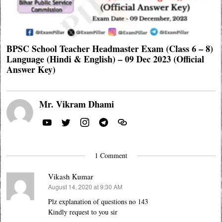
BPSC School Teacher Headmaster Exam (Class 6 – 8)
Language (Hindi & English) – 09 Dec 2023 (Official
Answer Key)
Mr. Vikram Dhami
1 Comment
Vikash Kumar
August 14, 2020 at 9:30 AM
says:
Plz explanation of questions no 143
Kindly request to you sir