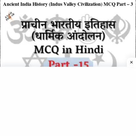
Ancient India History (Indus Valley Civilization) MCQ Part – 3
Ancient India History (Religious Movement) MCQ Part – 15