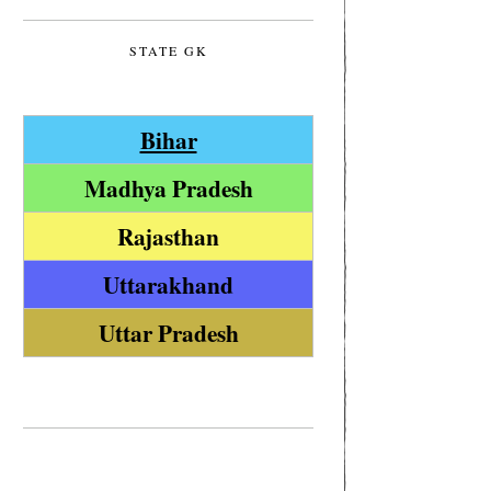
STATE GK
Bihar
Madhya Pradesh
Rajasthan
Uttarakhand
Uttar Pradesh