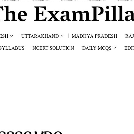
ESH
UTTARAKHAND
MADHYA PRADESH
RA
SYLLABUS
NCERT SOLUTION
DAILY MCQS
EDI