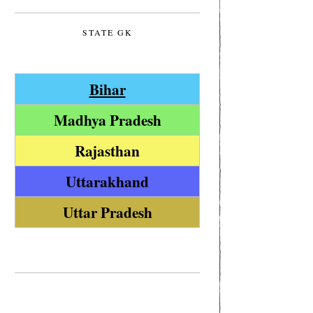
STATE GK
Bihar
Madhya Pradesh
Rajasthan
Uttarakhand
Uttar Pradesh