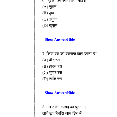
6. “फूल’ का पर्यायवाची नहीं है
(A) सुमन
(B) पुष्प
(C) तनुजा
(D) कुसुम
Show Answer/Hide
7. किस रस को रसराज कहा जाता है?
(A) वीर रस
(B) हास्य रस
(C) शृंगार रस
(D) शांति रस
Show Answer/Hide
8. मन रे तन कागद का पुतला।
लागै बूंद बिनसि जाय छिन में,