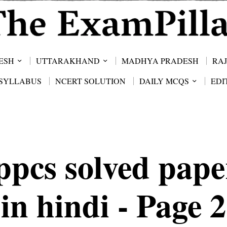
ESH
UTTARAKHAND
MADHYA PRADESH
RA
SYLLABUS
NCERT SOLUTION
DAILY MCQS
EDI
ppcs solved pape
in hindi
- Page 2