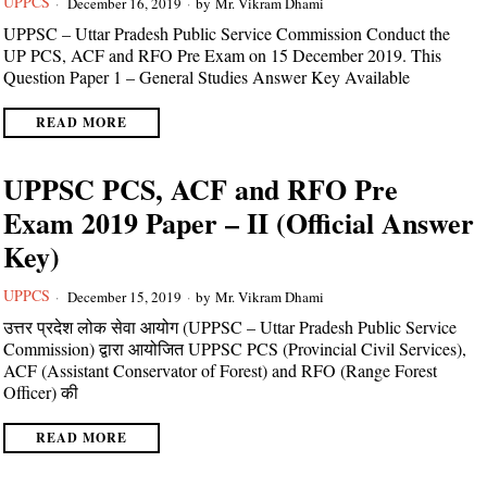
UPPCS
December 16, 2019
by
Mr. Vikram Dhami
UPPSC – Uttar Pradesh Public Service Commission Conduct the
UP PCS, ACF and RFO Pre Exam on 15 December 2019. This
Question Paper 1 – General Studies Answer Key Available
READ MORE
UPPSC PCS, ACF and RFO Pre
Exam 2019 Paper – II (Official Answer
Key)
UPPCS
December 15, 2019
by
Mr. Vikram Dhami
उत्तर प्रदेश लोक सेवा आयोग (UPPSC – Uttar Pradesh Public Service
Commission) द्वारा आयोजित UPPSC PCS (Provincial Civil Services),
ACF (Assistant Conservator of Forest) and RFO (Range Forest
Officer) की
READ MORE