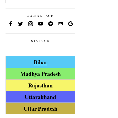
SOCIAL PAGE
STATE GK
Bihar
Madhya Pradesh
Rajasthan
Uttarakhand
Uttar Pradesh