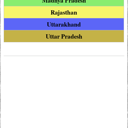
Madhya Pradesh
Rajasthan
Uttarakhand
Uttar Pradesh